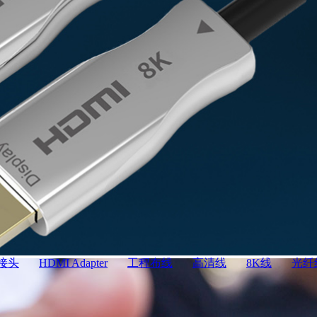
转接头
HDMI Adapter
工程布线
高清线
8K线
光纤