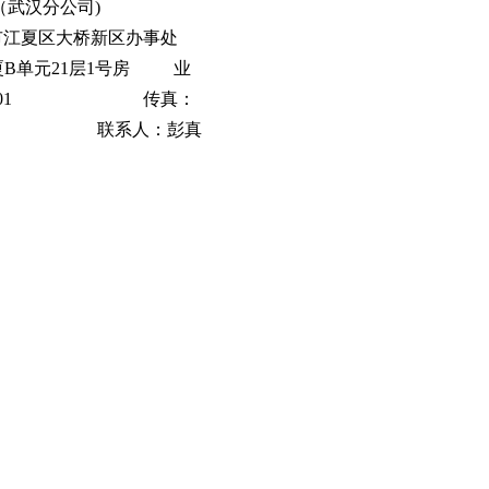
技 （武汉分公司)
江夏区大桥新区办事处
B单元21层1号房 业
1323001 传真：
5988 联系人：彭真