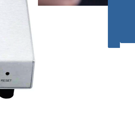
邮编
咨询
1597
0715