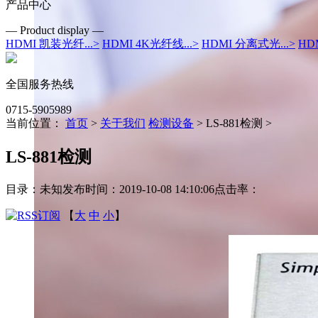
产品中心
— Product display —
HDMI 凯装光纤...
>
HDMI 4K光纤线...
>
HDMI 分离式光...
>
HD
全国服务热线
0715-5905989
当前位置：
首页
>
关于我们
检测设备
> LS-881检测 >
LS-881检测
目录：未知
发布时间：2019-10-08 14:10:06
点击率：
【
大
中
小
】