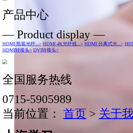
产品中心
— Product display —
HDMI 凯装光纤...
>
HDMI 4K光纤线...
>
HDMI 分离式光...
>
HD
HDMI转接头
>
DVI转接头
>
全国服务热线
0715-5905989
当前位置：
首页
>
关于